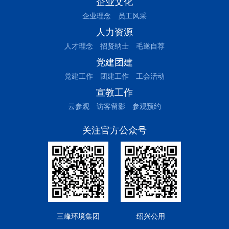
企业文化
企业理念
员工风采
人力资源
人才理念
招贤纳士
毛遂自荐
党建团建
党建工作
团建工作
工会活动
宣教工作
云参观
访客留影
参观预约
关注官方公众号
三峰环境集团
绍兴公用