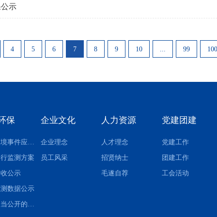
果公示
4
5
6
7
8
9
10
...
99
10
环保
企业文化
人力资源
党建团建
突发环境事件应急预案
企业理念
人才理念
党建工作
自行监测方案
员工风采
招贤纳士
团建工作
验收公示
毛遂自荐
工会活动
监测数据公示
其他应当公开的环境信息