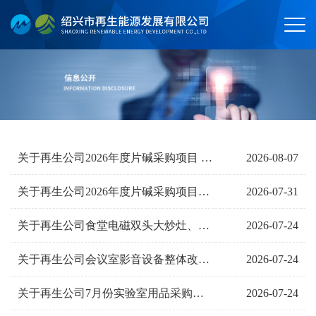
2026-08-07
关于再生公司2026年度片碱采购项目 预成交结果公示
2026-07-31
关于再生公司2026年度片碱采购项目询价公告
2026-07-24
关于再生公司食堂电磁双头大炒灶、电磁小炒炉、电磁低汤炉更换项目流标公示
2026-07-24
关于再生公司会议室影音设备整体改造项目流标公示
2026-07-24
关于再生公司7月份实验室用品采购项目流标公示