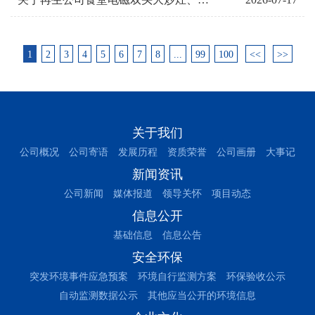
1
2
3
4
5
6
7
8
...
99
100
<<
>>
关于我们
公司概况
公司寄语
发展历程
资质荣誉
公司画册
大事记
新闻资讯
公司新闻
媒体报道
领导关怀
项目动态
信息公开
基础信息
信息公告
安全环保
突发环境事件应急预案
环境自行监测方案
环保验收公示
自动监测数据公示
其他应当公开的环境信息