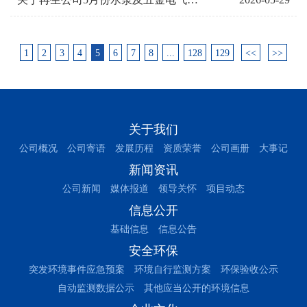
1
2
3
4
5
6
7
8
...
128
129
<<
>>
关于我们
公司概况
公司寄语
发展历程
资质荣誉
公司画册
大事记
新闻资讯
公司新闻
媒体报道
领导关怀
项目动态
信息公开
基础信息
信息公告
安全环保
突发环境事件应急预案
环境自行监测方案
环保验收公示
自动监测数据公示
其他应当公开的环境信息