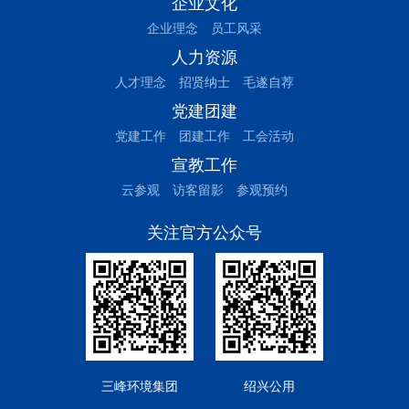
企业文化
企业理念
员工风采
人力资源
人才理念
招贤纳士
毛遂自荐
党建团建
党建工作
团建工作
工会活动
宣教工作
云参观
访客留影
参观预约
关注官方公众号
三峰环境集团
绍兴公用