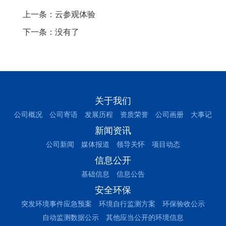
上一条：
云参观体验
下一条：没有了
关于我们
公司概况
公司寄语
发展历程
资质荣誉
公司画册
大事记
新闻资讯
公司新闻
媒体报道
领导关怀
项目动态
信息公开
基础信息
信息公告
安全环保
突发环境事件应急预案
环境自行监测方案
环保验收公示
自动监测数据公示
其他应当公开的环境信息