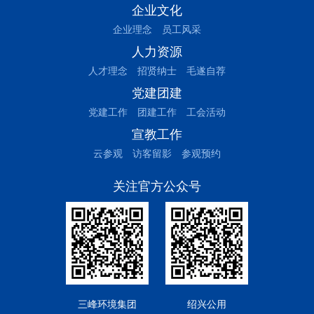
企业文化
企业理念
员工风采
人力资源
人才理念
招贤纳士
毛遂自荐
党建团建
党建工作
团建工作
工会活动
宣教工作
云参观
访客留影
参观预约
关注官方公众号
三峰环境集团
绍兴公用