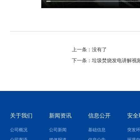
.
上一条：没有了
下一条：
垃圾焚烧发电讲解视
关于我们
新闻资讯
信息公开
安全
公司概况
公司新闻
基础信息
公司寄语
媒体报道
信息公告
环境