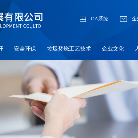
OA系统
企
开
安全环保
垃圾焚烧工艺技术
企业文化