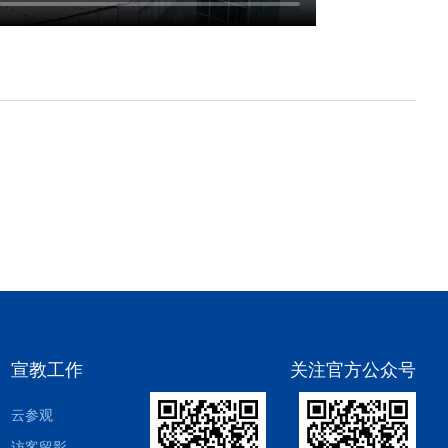
宣教工作
关注官方公众号
云参观
访客留影