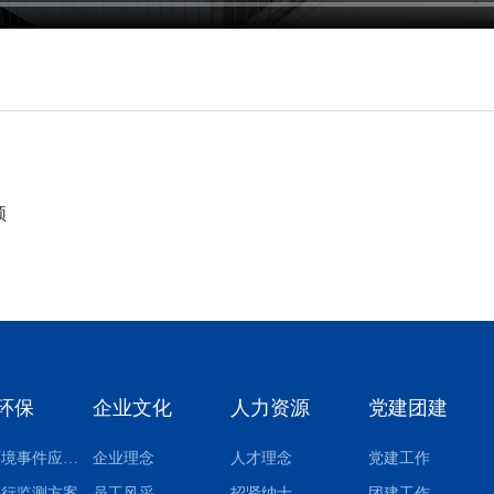
频
环保
企业文化
人力资源
党建团建
突发环境事件应急预案
企业理念
人才理念
党建工作
自行监测方案
员工风采
招贤纳士
团建工作