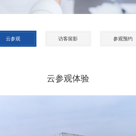
云参观
访客留影
参观预约
云参观体验