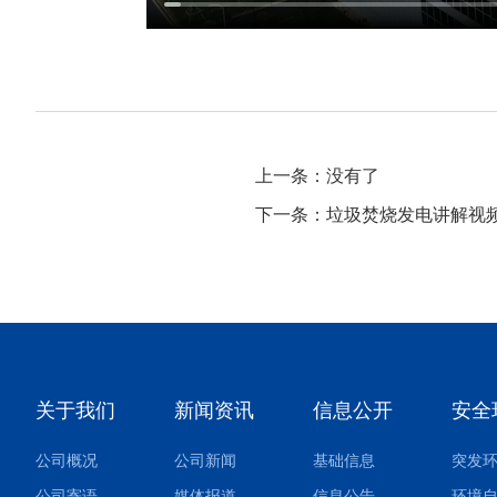
.
上一条：没有了
下一条：
垃圾焚烧发电讲解视
关于我们
新闻资讯
信息公开
安全
公司概况
公司新闻
基础信息
公司寄语
媒体报道
信息公告
环境