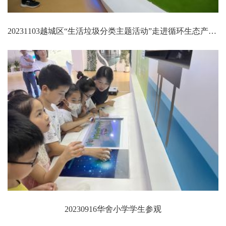
20231103越城区“生活垃圾分类主题活动”走进循环生态产业园（一期）再生资源发电厂
20230916华舍小学学生参观