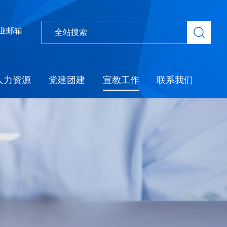
业邮箱
人力资源
党建团建
宣教工作
联系我们