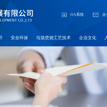
OA系统
企
开
安全环保
垃圾焚烧工艺技术
企业文化