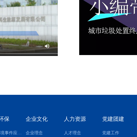
环保
企业文化
人力资源
党建团建
突发环境事件应急预案
企业理念
人才理念
党建工作