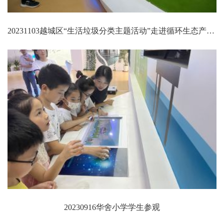
20231103越城区“生活垃圾分类主题活动”走进循环生态产业园（一期）再生资源发电厂
20230916华舍小学学生参观