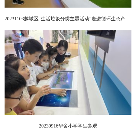
20231103越城区“生活垃圾分类主题活动”走进循环生态产业园（一期）再生资源发电厂
20230916华舍小学学生参观