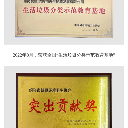
2022年8月，荣获全国“生活垃圾分类示范教育基地”