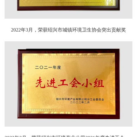
2022年3月，荣获绍兴市城镇环境卫生协会突出贡献奖