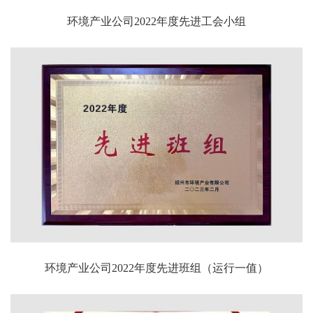
环境产业公司2022年度先进工会小组
环境产业公司2022年度先进班组（运行一值）