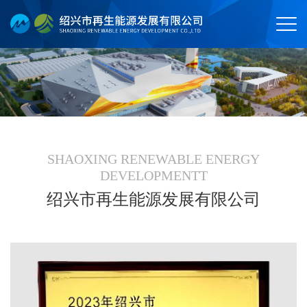
SHAOXING RENEWABLE ENERGY
DEVELOPMENTT
绍兴市再生能源发展有限公司