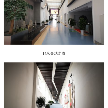
14米参观走廊