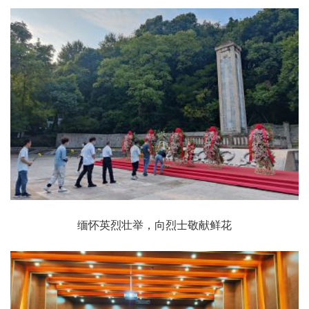
缅怀英烈壮举，向烈士敬献鲜花