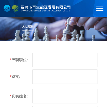
*
应聘职位:
*
籍贯:
*
真实姓名: