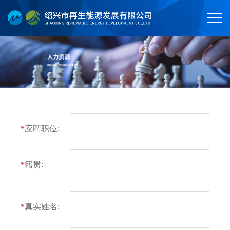
*
应聘职位:
*
籍贯:
*
真实姓名: