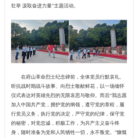
壮举 汲取奋进力量”主题活动。
在府山革命烈士纪念碑前，全体党员行默哀礼、
听抗战时期战斗故事、向烈士敬献鲜花，以一场缅怀
仪式表达对英雄先烈的无限哀思与敬仰。而后“我志愿
加入中国共产党，拥护党的纲领，遵守党的章程，履
行党员义务，执行党的决定，严守党的纪律，保守党
的秘密，对党忠诚，积极工作，为共产主义奋斗终
身，随时准备为党和人民牺牲一切，永不叛党。”慷慨