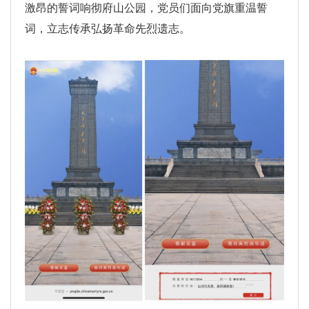
激昂的誓词响彻府山公园，党员们面向党旗重温誓
词，立志传承弘扬革命先烈遗志。