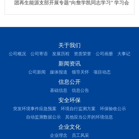
团再生能源支部开展专题“向詹学凯同志学习” 学习会
关于我们
公司概况
公司寄语
发展历程
资质荣誉
公司画册
大事记
新闻资讯
公司新闻
媒体报道
领导关怀
项目动态
信息公开
基础信息
信息公告
安全环保
突发环境事件应急预案
环境自行监测方案
环保验收公示
自动监测数据公示
其他应当公开的环境信息
企业文化
企业理念
员工风采