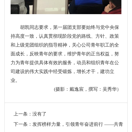
胡凯同志要求，第一届团支部要始终与党中央保
持高度一致，认真贯彻现阶段党的路线、方针、政策
和上级党团组织的指导精神，关心公司青年职工的全
面成长，反映青年的要求，维护青年的正当权益，努
力为青年提供具体有效的服务，动员和组织青年在公
司建设的伟大实践中经受锻炼，增长才干，建功立
业。
(摄影：戴逸宸，撰写：吴秀华）
上一条：没有了
下一条：
发挥榜样力量，引领青年奋进前行 ——共青