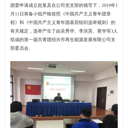
团委申请成立批复及在公司党支部的领导下，2019年1
月11日筹备小组严格按照《中国共产主义青年团章
程》和《中国共产主义青年团基层组织选举规则》的
有关规定，选举产生了由吴秀华、李洪昊、黄华等3人
组成的第一届共青团绍兴市再生能源发展有限公司支
部委员会。