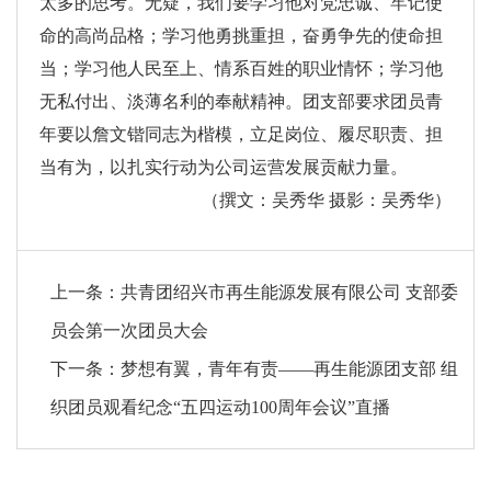
太多的思考。无疑，我们要学习他对党忠诚、牢记使
命的高尚品格；学习他勇挑重担，奋勇争先的使命担
当；学习他人民至上、情系百姓的职业情怀；学习他
无私付出、淡薄名利的奉献精神。团支部要求团员青
年要以詹文锴同志为楷模，立足岗位、履尽职责、担
当有为，以扎实行动为公司运营发展贡献力量。
（撰文：吴秀华 摄影：吴秀华）
上一条：
共青团绍兴市再生能源发展有限公司 支部委
员会第一次团员大会
下一条：
梦想有翼，青年有责——再生能源团支部 组
织团员观看纪念“五四运动100周年会议”直播