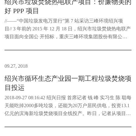
绍兴市垃圾焚烧热电联产项目：价廉物美的
好 PPP 项目
//——“中国垃圾发电万里行”第 7 站采访三峰环境绍兴项
目// 3 年前的 2015 年 12 月 18 日，绍兴市垃圾焚烧热电联产
项目面向全国公 开招标，重庆三峰环境集团股份有限公司
以国内最低的 18 元/吨的垃圾 处理服务费中标，在业内引起
热议。那么...
09.27, 2018
绍兴市循环生态产业园一期工程垃圾焚烧项
目投运
2018-09-27 08:16:42 绍兴日报 首席记者 钱 峰 实习生 陈 聪每
天能吃掉2000多吨垃圾，还能为20万户居民供电，投资13.1
亿元的滨海新垃圾焚烧项目全线投产。昨日，记者从项目现
场了解到，3条垃圾焚烧线已于近日全部试运行成功，标志
着历时4年...