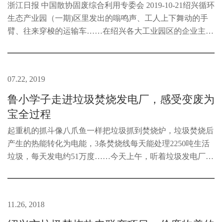
浙江日报 中国散协固废综合利用专委会 2019-10-21绍兴循环
生态产业园（一期)区里发出的嗡鸣声、工人上下舞动的手
臂、往来穿梭的运输车……在绍兴各大工业园区的企业主眼
中，这些忙碌而有序的场景是让人愉悦的，它意味着稳定的
订单、产能、企...
07.22, 2019
鲁小学子走进垃圾焚烧发电厂，感受变废为
宝全过程
起重机的抓斗像八爪鱼一样把垃圾抓到焚烧炉，垃圾焚烧后
产生的热能转化为电能，3条焚烧线每天能处理2250吨生活
垃圾，每天发电约51万度……今天上午，听着垃圾发电厂工
作人员的讲解，绍兴市鲁迅小学和畅堂校区一（1）班暑期
小队的三十多位同学发出一连...
11.26, 2018