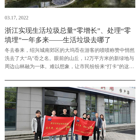
03.17, 2022
浙江实现生活垃圾总量“零增长”、处理“零
填埋”一年多来——生活垃圾去哪了
冬去春来，绍兴城南郊区的大坞岙在游客的啧啧称赞中悄然
洗去了大“乌”岙之名。眼前的山丘，12万平方米的新绿地与
周边山林融为一体。难以想象，让市民纷纷来“打卡”的这个
大型生态公园，曾经是绍兴最大的生活垃圾填埋场。2021年
1月1日起，除应急处置...