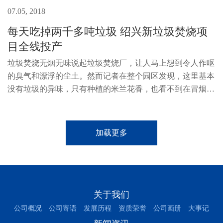
07.05, 2018
每天吃掉两千多吨垃圾 绍兴新垃圾焚烧项
目全线投产
垃圾焚烧无烟无味说起垃圾焚烧厂，让人马上想到令人作呕
的臭气和漂浮的尘土。然而记者在整个园区发现，这里基本
没有垃圾的异味，只有种植的米兰花香，也看不到在冒烟的
烟囱，场地也没有焚烧产生的尘土。据介绍，整个工作区采
用负压抽气的技术，保证恶...
加载更多
关于我们
公司概况
公司寄语
发展历程
资质荣誉
公司画册
大事记