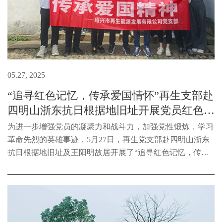
05.27, 2025
“追寻红色记忆，传承爱国情怀”再生支部赴
四明山浙东抗日根据地旧址开展党员红色考
察之旅
为进一步增强党员的凝聚力和战斗力，加强党性锻炼，学习
革命先烈的英雄事迹，5月27日，再生党支部赴四明山浙东
抗日根据地旧址及王阳明故居开展了“追寻红色记忆，传承
爱国情怀”党员红色考察之旅。党员们跟随讲解员，首先参
观了浙东行政公署旧址和新四...