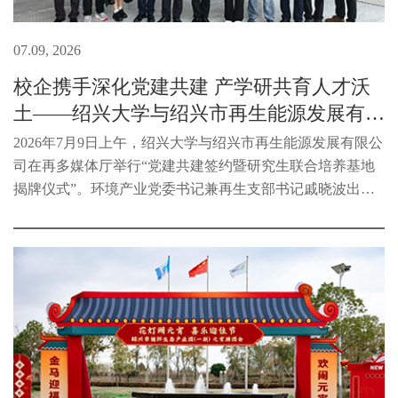
07.09, 2026
校企携手深化党建共建 产学研共育人才沃
土——绍兴大学与绍兴市再生能源发展有限
公司举办党...
2026年7月9日上午，绍兴大学与绍兴市再生能源发展有限公
司在再多媒体厅举行“党建共建签约暨研究生联合培养基地
揭牌仪式”。环境产业党委书记兼再生支部书记戚晓波出席
活动，校企双方代表共同见证这一重要时刻。仪式前，绍兴
大学科技处处长寿建昕、生...