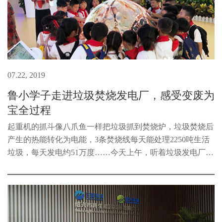
07.22, 2019
鲁小学子走进垃圾焚烧发电厂，感受变废为
宝全过程
起重机的抓斗像八爪鱼一样把垃圾抓到焚烧炉，垃圾焚烧后
产生的热能转化为电能，3条焚烧线每天能处理2250吨生活
垃圾，每天发电约51万度……今天上午，听着垃圾发电厂工
作人员的讲解，绍兴市鲁迅小学和畅堂校区一（1）班暑期
小队的三十多位同学发出一连...