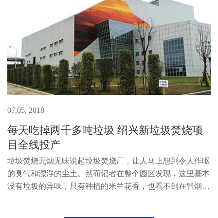
07.05, 2018
每天吃掉两千多吨垃圾 绍兴新垃圾焚烧项
目全线投产
垃圾焚烧无烟无味说起垃圾焚烧厂，让人马上想到令人作呕
的臭气和漂浮的尘土。然而记者在整个园区发现，这里基本
没有垃圾的异味，只有种植的米兰花香，也看不到在冒烟的
烟囱，场地也没有焚烧产生的尘土。据介绍，整个工作区采
用负压抽气的技术，保证恶...