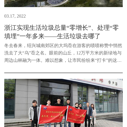
03.17, 2022
浙江实现生活垃圾总量“零增长”、处理“零
填埋”一年多来——生活垃圾去哪了
冬去春来，绍兴城南郊区的大坞岙在游客的啧啧称赞中悄然
洗去了大“乌”岙之名。眼前的山丘，12万平方米的新绿地与
周边山林融为一体。难以想象，让市民纷纷来“打卡”的这个
大型生态公园，曾经是绍兴最大的生活垃圾填埋场。2021年
1月1日起，除应急处置...