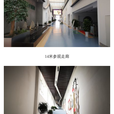
14米参观走廊