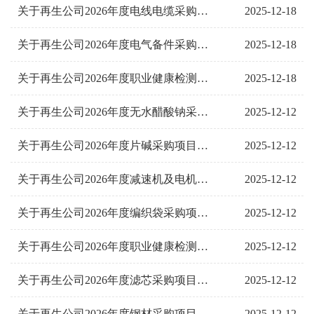
2025-12-18
关于再生公司2026年度电线电缆采购项目预成交结果公示
2025-12-18
关于再生公司2026年度电气备件采购项目预成交结果公示
2025-12-18
关于再生公司2026年度职业健康检测项目预成交结果公示
2025-12-12
关于再生公司2026年度无水醋酸钠采购项目询价公告
2025-12-12
关于再生公司2026年度片碱采购项目询价公告
2025-12-12
关于再生公司2026年度减速机及电机采购项目询价公告
2025-12-12
关于再生公司2026年度编织袋采购项目询价公告
2025-12-12
关于再生公司2026年度职业健康检测项目询价公告
2025-12-12
关于再生公司2026年度滤芯采购项目询价公告
2025-12-12
关于再生公司2026年度钢材采购项目询价公告