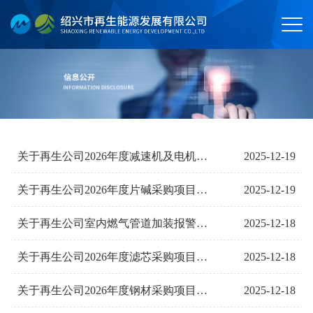
2025-12-19
关于再生公司2026年度减速机及电机采购项目预成交结果公示
2025-12-19
关于再生公司2026年度片碱采购项目流标公示
2025-12-18
关于再生公司室内燃气管道加装报警仪项目预成交结果公示
2025-12-18
关于再生公司2026年度滤芯采购项目预成交结果公示
2025-12-18
关于再生公司2026年度钢材采购项目预成交结果公示