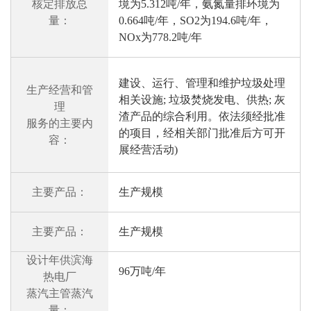
核定排放总
境为5.312吨/年，氨氮量排环境为
量：
0.664吨/年，SO2为194.6吨/年，
NOx为778.2吨/年
建设、运行、管理和维护垃圾处理
生产经营和管
相关设施; 垃圾焚烧发电、供热; 灰
理
渣产品的综合利用。依法须经批准
服务的主要内
的项目，经相关部门批准后方可开
容：
展经营活动)
主要产品：
生产规模
主要产品：
生产规模
设计年供滨海
96万吨/年
热电厂
蒸汽主管蒸汽
量：