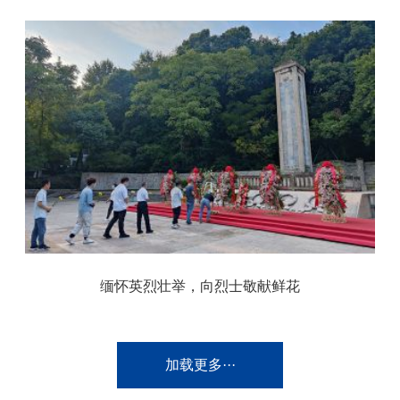
缅怀英烈壮举，向烈士敬献鲜花
加载更多···