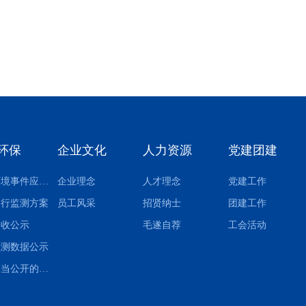
环保
企业文化
人力资源
党建团建
突发环境事件应急预案
企业理念
人才理念
党建工作
自行监测方案
员工风采
招贤纳士
团建工作
验收公示
毛遂自荐
工会活动
监测数据公示
其他应当公开的环境信息