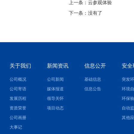
上一条：
云参观体验
下一条：没有了
关于我们
新闻资讯
信息公开
安全
公司概况
公司新闻
基础信息
公司寄语
媒体报道
信息公告
环境
发展历程
领导关怀
环保
资质荣誉
项目动态
自动
公司画册
大事记