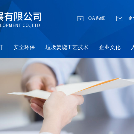
OA系统
企
开
安全环保
垃圾焚烧工艺技术
企业文化