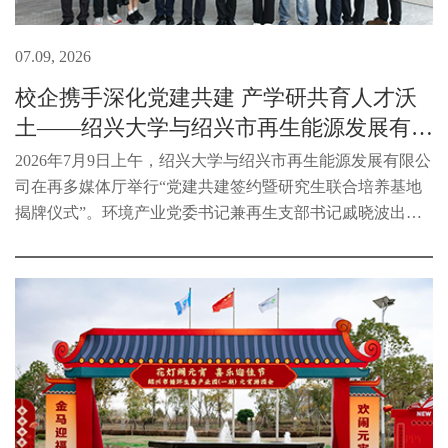
07.09, 2026
校企携手深化党建共建 产学研共育人才沃
土——绍兴大学与绍兴市再生能源发展有限
公司举办党...
2026年7月9日上午，绍兴大学与绍兴市再生能源发展有限公
司在再多媒体厅举行“党建共建签约暨研究生联合培养基地
揭牌仪式”。环境产业党委书记兼再生支部书记戚晓波出席
活动，校企双方代表共同见证这一重要时刻。仪式前，绍兴
大学科技处处长寿建昕、生...