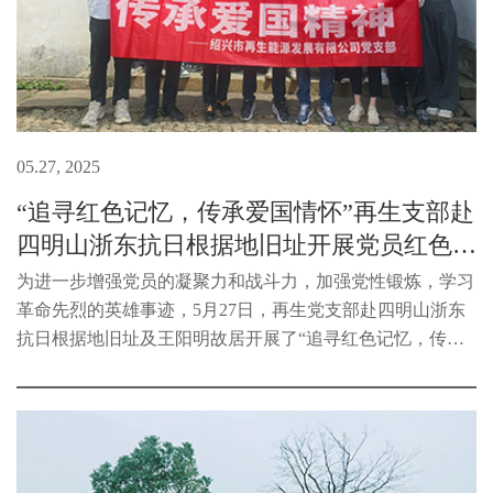
05.27, 2025
“追寻红色记忆，传承爱国情怀”再生支部赴
四明山浙东抗日根据地旧址开展党员红色考
察之旅
为进一步增强党员的凝聚力和战斗力，加强党性锻炼，学习
革命先烈的英雄事迹，5月27日，再生党支部赴四明山浙东
抗日根据地旧址及王阳明故居开展了“追寻红色记忆，传承
爱国情怀”党员红色考察之旅。党员们跟随讲解员，首先参
观了浙东行政公署旧址和新四...