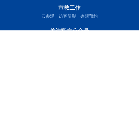
宣教工作
云参观
访客留影
参观预约
关注官方公众号
三峰环境集团
绍兴公用