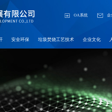
OA系统
企
开
安全环保
垃圾焚烧工艺技术
企业文化