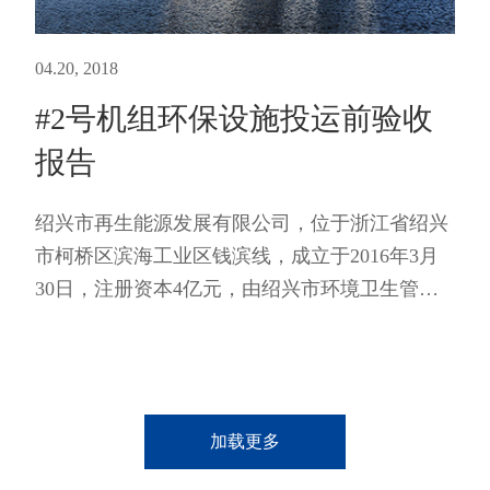
04.20, 2018
#2号机组环保设施投运前验收
报告
绍兴市再生能源发展有限公司，位于浙江省绍兴
市柯桥区滨海工业区钱滨线，成立于2016年3月
30日，注册资本4亿元，由绍兴市环境卫生管理
集团有限公司、重庆三峰环境产业集团有限公司
共同出资组建而成，主要负责绍兴市循环生态产
业园区(-期)基础设施项目、...
加载更多