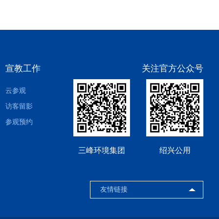
宣教工作
关注官方公众号
云参观
访客留影
参观预约
三峰环境集团
绍兴公用