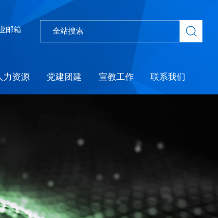
业邮箱
人力资源
党建团建
宣教工作
联系我们