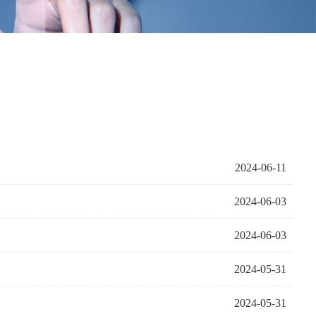
2024-06-11
2024-06-03
2024-06-03
2024-05-31
2024-05-31