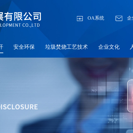
OA系统
企
开
安全环保
垃圾焚烧工艺技术
企业文化