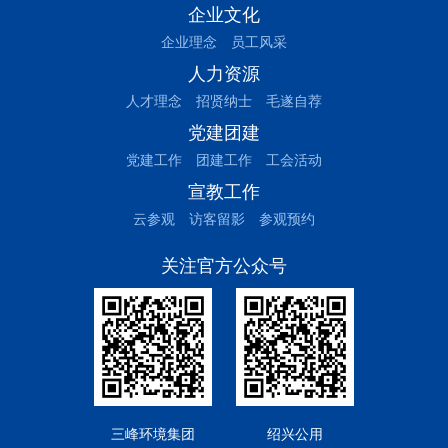
企业文化
企业理念
员工风采
人力资源
人才理念
招贤纳士
毛遂自荐
党建团建
党建工作
团建工作
工会活动
宣教工作
云参观
访客留影
参观预约
关注官方公众号
三峰环境集团
绍兴公用