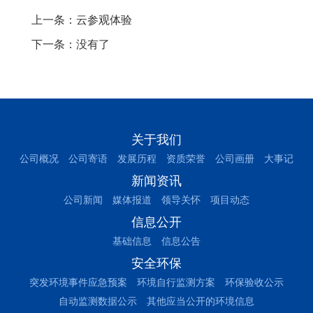
上一条：
云参观体验
下一条：没有了
关于我们
公司概况
公司寄语
发展历程
资质荣誉
公司画册
大事记
新闻资讯
公司新闻
媒体报道
领导关怀
项目动态
信息公开
基础信息
信息公告
安全环保
突发环境事件应急预案
环境自行监测方案
环保验收公示
自动监测数据公示
其他应当公开的环境信息