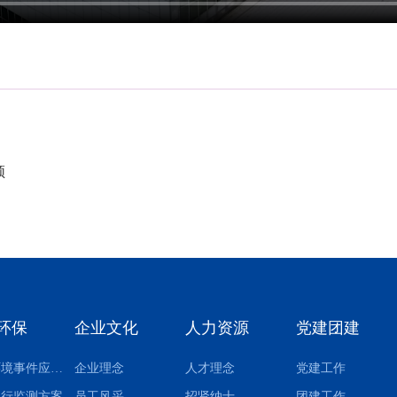
频
环保
企业文化
人力资源
党建团建
突发环境事件应急预案
企业理念
人才理念
党建工作
自行监测方案
员工风采
招贤纳士
团建工作