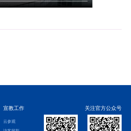
宣教工作
关注官方公众号
云参观
访客留影