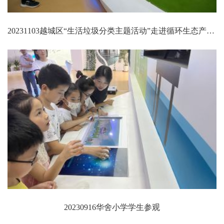
20231103越城区“生活垃圾分类主题活动”走进循环生态产业园（一期）再生资源发电厂
20230916华舍小学学生参观